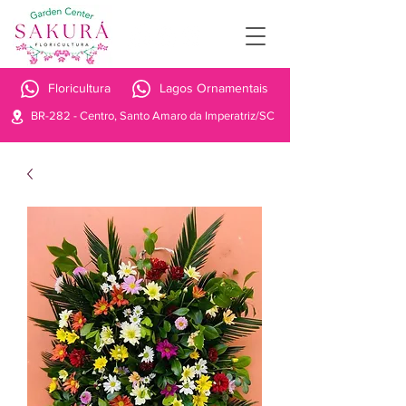
Floricultura
Lagos Ornamentais
BR-282 - Centro, Santo Amaro da Imperatriz/SC