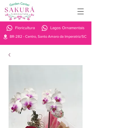
Floricultura
Lagos Ornamentais
BR-282 - Centro, Santo Amaro da Imperatriz/SC