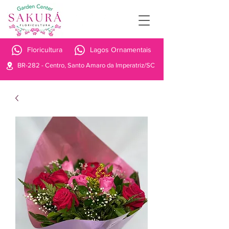
Floricultura
Lagos Ornamentais
BR-282 - Centro, Santo Amaro da Imperatriz/SC